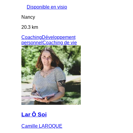
Disponible en visio
Nancy
20.3 km
Coaching
Développement
personnel
Coaching de vie
Lar Ô Soi
Camille LAROQUE