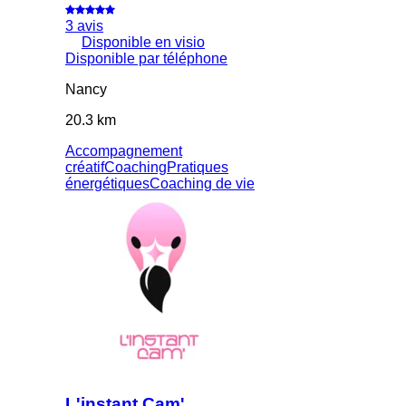
3 avis
Disponible en visio
Disponible par téléphone
Nancy
20.3 km
Accompagnement
créatif
Coaching
Pratiques
énergétiques
Coaching de vie
L'instant Cam'