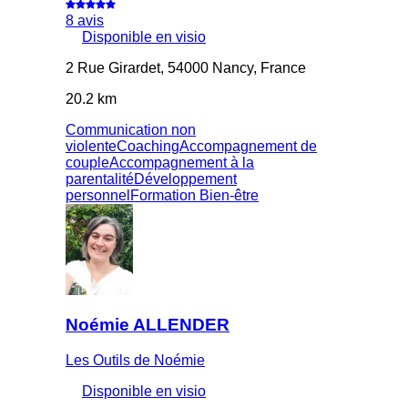
8 avis
Disponible en visio
2 Rue Girardet, 54000 Nancy, France
20.2 km
Communication non
violente
Coaching
Accompagnement de
couple
Accompagnement à la
parentalité
Développement
personnel
Formation Bien-être
Noémie ALLENDER
Les Outils de Noémie
Disponible en visio