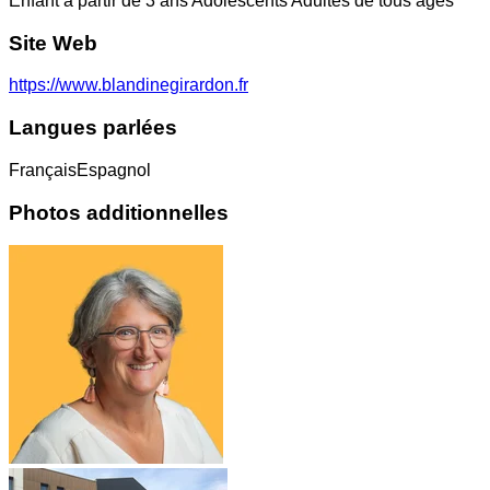
Enfant à partir de 3 ans Adolescents Adultes de tous âges
Site Web
https://www.blandinegirardon.fr
Langues parlées
Français
Espagnol
Photos additionnelles