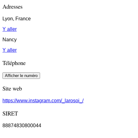
Adresses
Lyon, France
Y aller
Nancy
Y aller
Téléphone
Afficher le numéro
Site web
https://www.instagram.com/_larosoi_/
SIRET
88874830800044