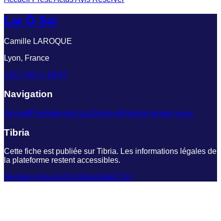
Lar Ô Soi
Camille LAROQUE
Lyon, France
+33 7 69 71 68 87
Navigation
Accueil
Prestations
Actualités
Avis
Prendre rendez-vous
Tibria
Cette fiche est publiée sur Tibria. Les informations légales de
la plateforme restent accessibles.
Mentions légales
Confidentialité
CGU