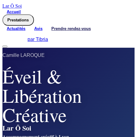
Lar Ô Soi
Accueil
Prestations
Actualités
Avis
Prendre rendez-vous
Recherche
Connexion
par Tibria
Camille LAROQUE
Éveil &
Libération
Créative
Lar Ô Soi
Accompagnement créatif à Lyon