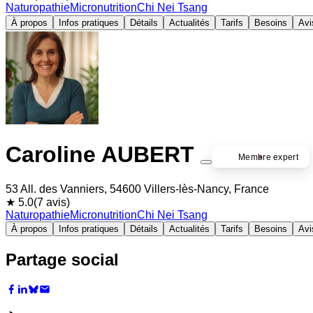
Naturopathie
Micronutrition
Chi Nei Tsang
À propos
Infos pratiques
Détails
Actualités
Tarifs
Besoins
Avi
Caroline AUBERT
Membre expert
53 All. des Vanniers, 54600 Villers-lès-Nancy, France
★ 5.0
(7 avis)
Naturopathie
Micronutrition
Chi Nei Tsang
À propos
Infos pratiques
Détails
Actualités
Tarifs
Besoins
Avi
Partage social