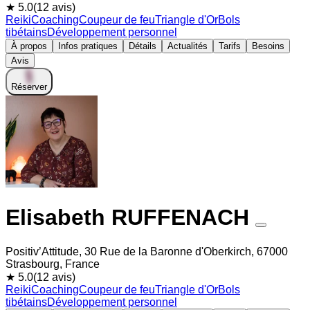
★ 5.0
(12 avis)
Reiki
Coaching
Coupeur de feu
Triangle d'Or
Bols
tibétains
Développement personnel
À propos
Infos pratiques
Détails
Actualités
Tarifs
Besoins
Avis
Réserver
Elisabeth RUFFENACH
Positiv’Attitude, 30 Rue de la Baronne d'Oberkirch, 67000
Strasbourg, France
★ 5.0
(12 avis)
Reiki
Coaching
Coupeur de feu
Triangle d'Or
Bols
tibétains
Développement personnel