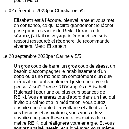
positif Merci
Le 02 décembre 2023
par Christian
★ 5/5
Elisabeth est à l'écoute, bienveillante et vous met
en confiance, ce qui facilite grandement le lâcher-
prise pour la séance de Reiki. Durant cette
séance, j'ai fait un voyage intérieur et j'en suis
ressorti ressourcé et régénéré. Je recommande
vivement. Merci Elisabeth !
Le 28 septembre 2023
par Carine
★ 5/5
Un gros coup de barre, un gros coup de stress, un
besoin d'accompagner le rétablissement d'un
bobo ou d'une maladie en complément d'un suivi
médical, ou tout simplement juste une envie de
penser à soi? Prenez RDV auprès d'Elisabeth
Rufenacht pour une ou plusieurs séances de
REIKI. Vous entrerez tout d'abord dans un lieu qui
invite au calme et à la méditation, vous aurez
ensuite une écoute bienveillante et attentive à
vos besoins et aspirations, vous vous offrez
ensuite une parenthèse entre les mains de ce
maitre REIKI qui réalignera votre énergie. Et vous
sortirez apaisé, serein, et aligné avec vous même