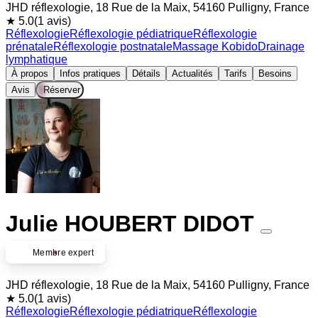
JHD réflexologie, 18 Rue de la Maix, 54160 Pulligny, France
★ 5.0
(1 avis)
Réflexologie
Réflexologie pédiatrique
Réflexologie
prénatale
Réflexologie postnatale
Massage Kobido
Drainage
lymphatique
À propos
Infos pratiques
Détails
Actualités
Tarifs
Besoins
Avis
Réserver
Julie HOUBERT DIDOT
Membre expert
JHD réflexologie, 18 Rue de la Maix, 54160 Pulligny, France
★ 5.0
(1 avis)
Réflexologie
Réflexologie pédiatrique
Réflexologie