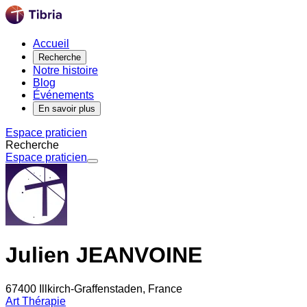
Accueil
Recherche
Notre histoire
Blog
Événements
En savoir plus
Espace praticien
Recherche
Espace praticien
Julien JEANVOINE
67400 Illkirch-Graffenstaden, France
Art Thérapie