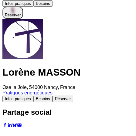
Infos pratiques
Besoins
Réserver
Lorène MASSON
Ose la Joie, 54000 Nancy, France
Pratiques énergétiques
Infos pratiques
Besoins
Réserver
Partage social