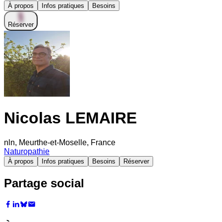
À propos
Infos pratiques
Besoins
Réserver
Nicolas LEMAIRE
nln, Meurthe-et-Moselle, France
Naturopathie
À propos
Infos pratiques
Besoins
Réserver
Partage social