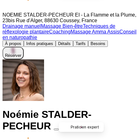
Partenaire premium
NOEMIE STALDER-PECHEUR EI - La Flamme et la Plume,
23bis Rue d'Alger, 88630 Coussey, France
Drainage manuel
Massage Bien-être
Techniques de
réflexologie plantaire
Coaching
Massage Amma Assis
Conseil
en naturopathie
À propos
Infos pratiques
Détails
Tarifs
Besoins
Réserver
Noémie STALDER-
PECHEUR
Praticien expert
Partenaire premium