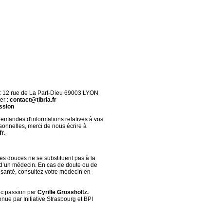
 : 12 rue de La Part-Dieu 69003 LYON
er :
contact@tibria.fr
ssion
demandes d'informations relatives à vos
onnelles, merci de nous écrire à
fr
.
s douces ne se substituent pas à la
 d’un médecin. En cas de doute ou de
santé, consultez votre médecin en
ec passion par
Cyrille Grossholtz.
nue par Initiative Strasbourg et BPI