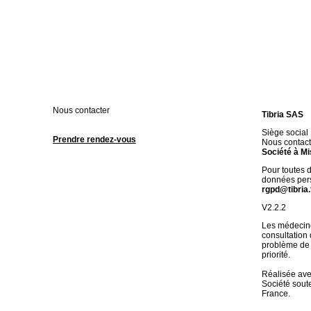
Nous contacter
Tibria SAS
Siège social
Prendre rendez-vous
Nous contact
Société à Mi
Pour toutes 
données pers
rgpd@tibria.
V2.2.2
Les médecine
consultation
problème de 
priorité.
Réalisée av
Société soute
France.