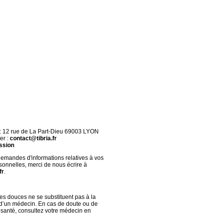
 : 12 rue de La Part-Dieu 69003 LYON
er :
contact@tibria.fr
ssion
demandes d'informations relatives à vos
onnelles, merci de nous écrire à
fr
.
s douces ne se substituent pas à la
 d’un médecin. En cas de doute ou de
santé, consultez votre médecin en