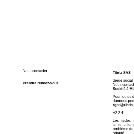
Nous contacter
Tibria SAS
Siège social
Prendre rendez-vous
Nous contact
Société à Mi
Pour toutes 
données pers
rgpd@tibria.
V2.2.4
Les médecine
consultation
problème de 
priorité.