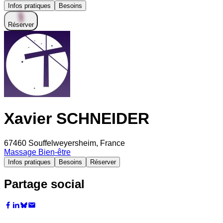
Infos pratiques
Besoins
Réserver
Xavier SCHNEIDER
67460 Souffelweyersheim, France
Massage Bien-être
Infos pratiques
Besoins
Réserver
Partage social