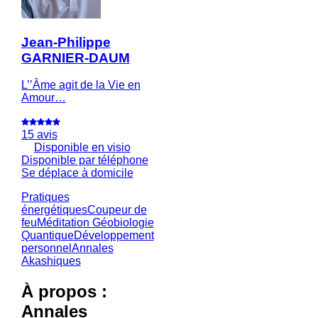
Jean-Philippe
GARNIER-DAUM
L’’Âme agit de la Vie en
Amour…
15 avis
Disponible en visio
Disponible par téléphone
Se déplace à domicile
Pratiques
énergétiques
Coupeur de
feu
Méditation
Géobiologie
Quantique
Développement
personnel
Annales
Akashiques
À propos :
Annales