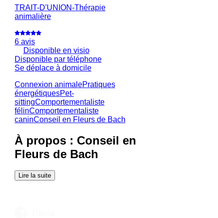
TRAIT-D'UNION-Thérapie
animalière
6 avis
Disponible en visio
Disponible par téléphone
Se déplace à domicile
Connexion animale
Pratiques
énergétiques
Pet-
sitting
Comportementaliste
félin
Comportementaliste
canin
Conseil en Fleurs de Bach
À propos : Conseil en
Fleurs de Bach
Lire la suite