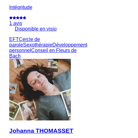
Intégritude
1 avis
Disponible en visio
EFT
Cercle de
parole
Sexothérapie
Développement
personnel
Conseil en Fleurs de
Bach
Johanna THOMASSET