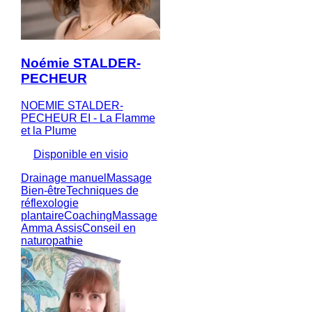
Noémie STALDER-
PECHEUR
NOEMIE STALDER-
PECHEUR EI - La Flamme
et la Plume
Disponible en visio
Drainage manuel
Massage
Bien-être
Techniques de
réflexologie
plantaire
Coaching
Massage
Amma Assis
Conseil en
naturopathie