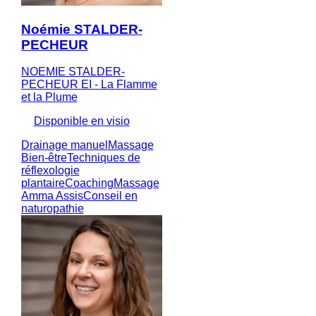
Noémie STALDER-
PECHEUR
NOEMIE STALDER-
PECHEUR EI - La Flamme
et la Plume
Disponible en visio
Drainage manuel
Massage
Bien-être
Techniques de
réflexologie
plantaire
Coaching
Massage
Amma Assis
Conseil en
naturopathie