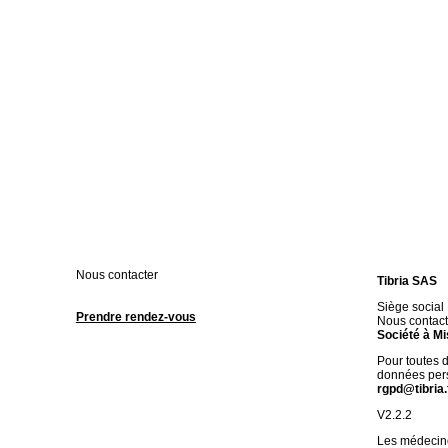
Nous contacter
Tibria SAS
Siège social
Prendre rendez-vous
Nous contact
Société à Mi
Pour toutes 
données pers
rgpd@tibria.
V2.2.2
Les médecine