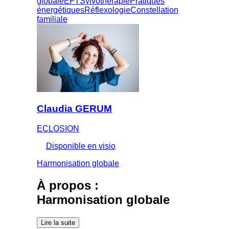
globale
EFT
Sylvothérapie
Pratiques
énergétiques
Réflexologie
Constellation
familiale
Claudia GERUM
ECLOSION
Disponible en visio
Harmonisation globale
À propos :
Harmonisation globale
Lire la suite