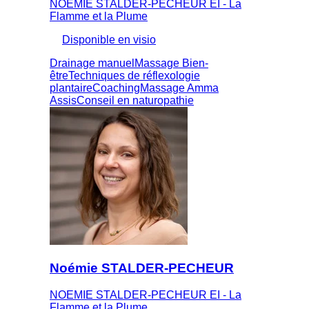
NOEMIE STALDER-PECHEUR EI - La
Flamme et la Plume
Disponible en visio
Drainage manuel
Massage Bien-
être
Techniques de réflexologie
plantaire
Coaching
Massage Amma
Assis
Conseil en naturopathie
Noémie STALDER-PECHEUR
NOEMIE STALDER-PECHEUR EI - La
Flamme et la Plume