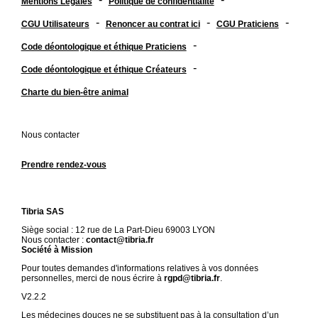
Mentions Légales
Politique de confidentialité
-
-
-
CGU Utilisateurs
Renoncer au contrat ici
CGU Praticiens
-
Code déontologique et éthique Praticiens
-
Code déontologique et éthique Créateurs
Charte du bien-être animal
Nous contacter
Prendre rendez-vous
Tibria SAS
Siège social : 12 rue de La Part-Dieu 69003 LYON
Nous contacter :
contact@tibria.fr
Société à Mission
Pour toutes demandes d'informations relatives à vos données
personnelles, merci de nous écrire à
rgpd@tibria.fr
.
V2.2.2
Les médecines douces ne se substituent pas à la consultation d’un