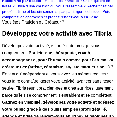
Recherche par besoin
: Mal de dos ? Anxiété ? Chien qui tire en
laisse ? Envie d'une création qui vous ressemble ? Recherchez par
problématique et besoin concrets, pas par jargon technique. Puis
comparez les approches et prenez
rendez-vous en ligne
.
Vous êtes Praticien ou Créateur ?
Développez votre activité avec Tibria
Développez votre activité, entouré·e de pros qui vous
comprennent.
Praticien·ne, thérapeute, coach,
accompagnant·e, pour l'humain comme pour l'animal, ou
créateur·rice (artiste, céramiste, styliste, tatoueur·se…) ?
En tant qu'indépendant·e, vous vivez les mêmes réalités :
vous faire connaître, gérer votre activité, avancer sans rester
seul·e. Tibria réunit praticien·nes et créateur·rices justement
parce qu'iels se comprennent, s'entraident et se complètent.
Gagnez en visibilité, développez votre activité et fidélisez
votre public grâce à des outils simples (profil détaillé,
agenda et prise de rendez-vous en ligne), et rejoignez un