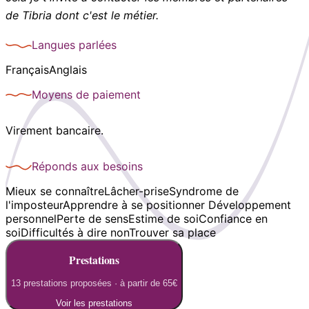
de Tibria dont c'est le métier.
Langues parlées
Français
Anglais
Moyens de paiement
Virement bancaire.
Réponds aux besoins
Mieux se connaître
Lâcher-prise
Syndrome de
l'imposteur
Apprendre à se positionner
Développement
personnel
Perte de sens
Estime de soi
Confiance en
soi
Difficultés à dire non
Trouver sa place
Prestations
13 prestations proposées
· à partir de 65€
Voir les prestations