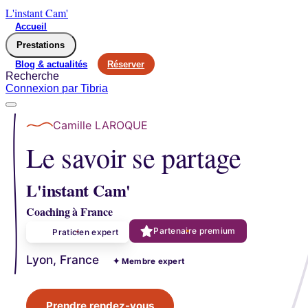
L'instant Cam'
Accueil
Prestations
Blog & actualités
Réserver
Recherche
Connexion
par Tibria
Camille LAROQUE
Le savoir se partage
L'instant Cam'
Coaching à France
Partenaire premium
Praticien expert
Lyon, France
✦ Membre expert
Prendre rendez-vous