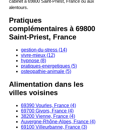
cabinet à 69800 Saint-Priest, France ou aux
alentours.
Pratiques
complémentaires à 69800
Saint-Priest, France
gestion-du-stress (14)
vivre-mieux (12)
hypnose (8)
pratiques-energetiques (5)
osteopathie-animale (5)
Alimentation dans les
villes voisines
69390 Vourles, France (4)
69700 Givors, France (4)
38200 Vienne, France (4)
Auvergne-Rhône-Alpes, France (4)
69100 Villeurbanne, France (3)