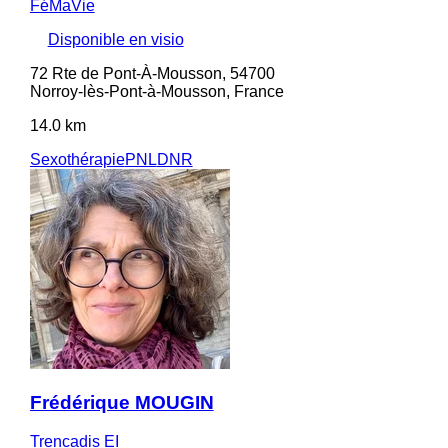
FéMaVie
Disponible en visio
72 Rte de Pont-À-Mousson, 54700
Norroy-lès-Pont-à-Mousson, France
14.0 km
Sexothérapie
PNL
DNR
Frédérique MOUGIN
Trencadis EI