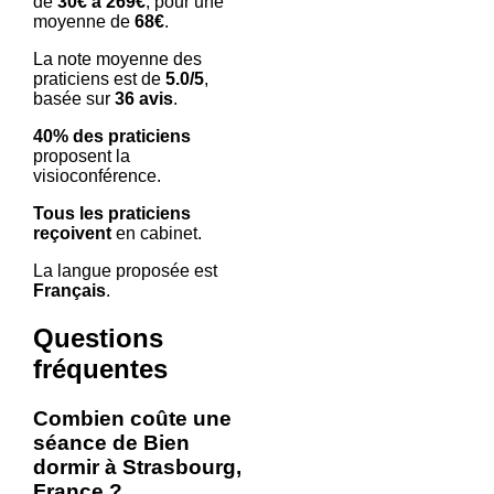
de
30€ à 269€
, pour une
moyenne de
68€
.
La note moyenne des
praticiens est de
5.0/5
,
basée sur
36 avis
.
40% des praticiens
proposent la
visioconférence.
Tous les praticiens
reçoivent
en cabinet.
La langue proposée est
Français
.
Questions
fréquentes
Combien coûte une
séance de Bien
dormir à Strasbourg,
France ?