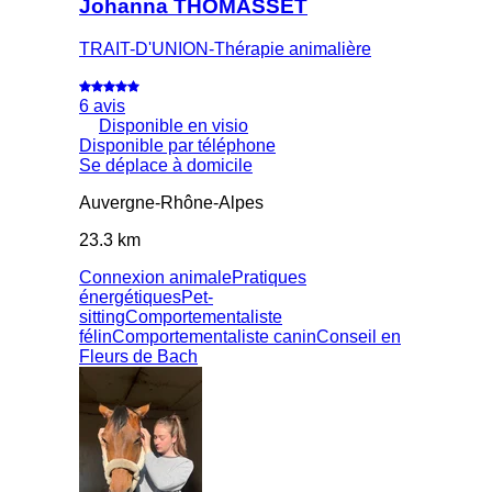
Johanna THOMASSET
TRAIT-D'UNION-Thérapie animalière
6 avis
Disponible en visio
Disponible par téléphone
Se déplace à domicile
Auvergne-Rhône-Alpes
23.3 km
Connexion animale
Pratiques
énergétiques
Pet-
sitting
Comportementaliste
félin
Comportementaliste canin
Conseil en
Fleurs de Bach