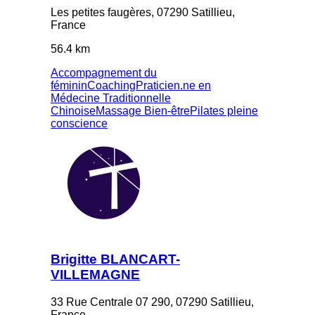
Les petites faugères, 07290 Satillieu,
France
56.4 km
Accompagnement du
féminin
Coaching
Praticien.ne en
Médecine Traditionnelle
Chinoise
Massage Bien-être
Pilates pleine
conscience
Brigitte BLANCART-
VILLEMAGNE
33 Rue Centrale 07 290, 07290 Satillieu,
France