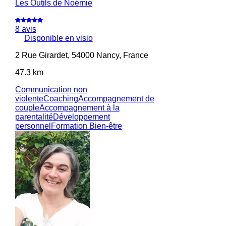
Les Outils de Noémie
8 avis
Disponible en visio
2 Rue Girardet, 54000 Nancy, France
47.3 km
Communication non
violente
Coaching
Accompagnement de
couple
Accompagnement à la
parentalité
Développement
personnel
Formation Bien-être