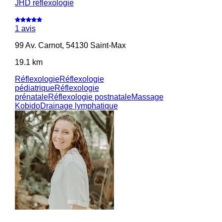
JHD réflexologie
1 avis
99 Av. Carnot, 54130 Saint-Max
19.1 km
Réflexologie
Réflexologie
pédiatrique
Réflexologie
prénatale
Réflexologie postnatale
Massage
Kobido
Drainage lymphatique