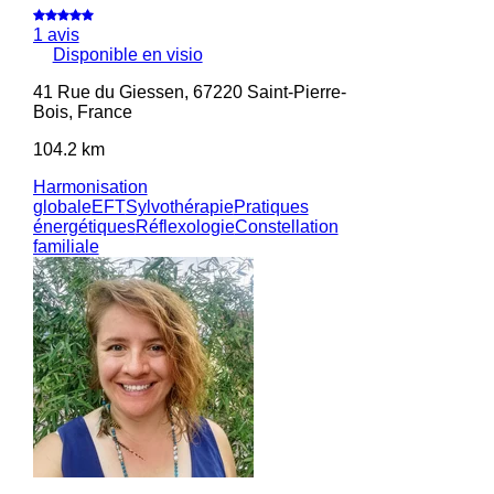
1 avis
Disponible en visio
41 Rue du Giessen, 67220 Saint-Pierre-
Bois, France
104.2 km
Harmonisation
globale
EFT
Sylvothérapie
Pratiques
énergétiques
Réflexologie
Constellation
familiale