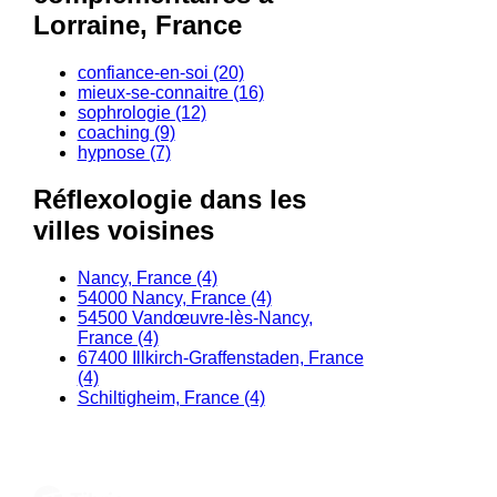
Lorraine, France
confiance-en-soi (20)
mieux-se-connaitre (16)
sophrologie (12)
coaching (9)
hypnose (7)
Réflexologie dans les
villes voisines
Nancy, France (4)
54000 Nancy, France (4)
54500 Vandœuvre-lès-Nancy,
France (4)
67400 Illkirch-Graffenstaden, France
(4)
Schiltigheim, France (4)