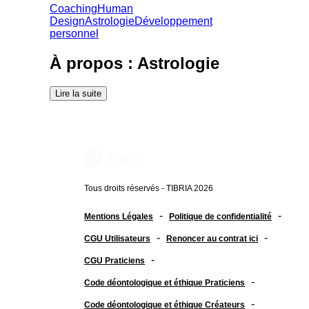
Coaching
Human
Design
Astrologie
Développement
personnel
À propos : Astrologie
Lire la suite
Tous droits réservés - TIBRIA 2026
-
-
Mentions Légales
Politique de confidentialité
-
-
CGU Utilisateurs
Renoncer au contrat ici
-
CGU Praticiens
-
Code déontologique et éthique Praticiens
-
Code déontologique et éthique Créateurs