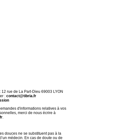
 : 12 rue de La Part-Dieu 69003 LYON
er :
contact@tibria.fr
ssion
demandes d'informations relatives à vos
onnelles, merci de nous écrire à
fr
.
s douces ne se substituent pas à la
 d’un médecin. En cas de doute ou de