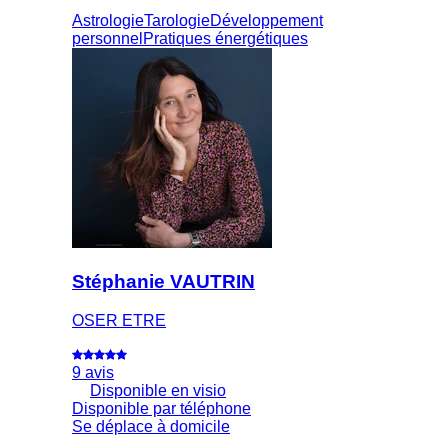
Astrologie
Tarologie
Développement
personnel
Pratiques énergétiques
Stéphanie VAUTRIN
OSER ETRE
9 avis
Disponible en visio
Disponible par téléphone
Se déplace à domicile