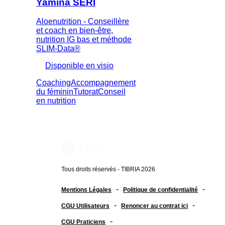
Yamina SERI
Aloenutrition - Conseillère
et coach en bien-être,
nutrition IG bas et méthode
SLIM-Data®
Disponible en visio
Coaching
Accompagnement
du féminin
Tutorat
Conseil
en nutrition
Tous droits réservés - TIBRIA 2026
-
-
Mentions Légales
Politique de confidentialité
-
-
CGU Utilisateurs
Renoncer au contrat ici
-
CGU Praticiens