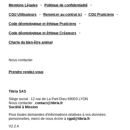
-
-
Mentions Légales
Politique de confidentialité
-
-
-
CGU Utilisateurs
Renoncer au contrat ici
CGU Praticiens
-
Code déontologique et éthique Praticiens
-
Code déontologique et éthique Créateurs
Charte du bien-être animal
Nous contacter
Prendre rendez-vous
Tibria SAS
Siège social : 12 rue de La Part-Dieu 69003 LYON
Nous contacter :
contact@tibria.fr
Société à Mission
Pour toutes demandes d'informations relatives à vos données
personnelles, merci de nous écrire à
rgpd@tibria.fr
.
V2.2.4