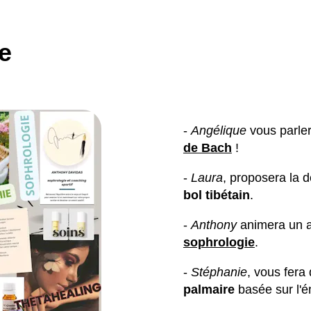
e
-
Angélique
vous parle
de Bach
!
-
Laura
, proposera la 
bol tibétain
.
-
Anthony
animera un at
sophrologie
.
-
Stéphanie
, vous fera
palmaire
basée sur l'é