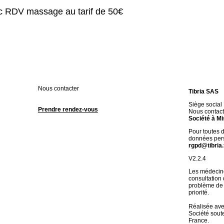
 RDV massage au tarif de 50€
Nous contacter
Tibria SAS
Siège social
Prendre rendez-vous
Nous contact
Société à Mi
Pour toutes 
données pers
rgpd@tibria.
V2.2.4
Les médecine
consultation
problème de 
priorité.
Réalisée av
Société soute
France.