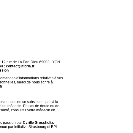
 : 12 rue de La Part-Dieu 69003 LYON
er :
contact@tibria.fr
ssion
demandes d'informations relatives à vos
onnelles, merci de nous écrire à
fr
.
s douces ne se substituent pas à la
 d’un médecin. En cas de doute ou de
santé, consultez votre médecin en
ec passion par
Cyrille Grossholtz.
nue par Initiative Strasbourg et BPI