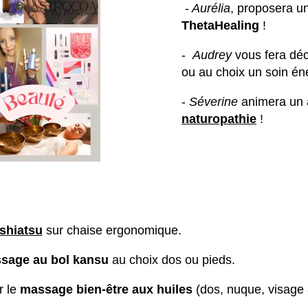
-
Aurélia
, proposera u
ThetaHealing
!
-
Audrey
vous fera déc
ou au choix un soin én
-
Séverine
animera un a
naturopathie
!
shiatsu
sur chaise ergonomique.
sage au bol kansu
au choix dos ou pieds.
r le
massage bien-être aux huiles
(dos, nuque, visage 