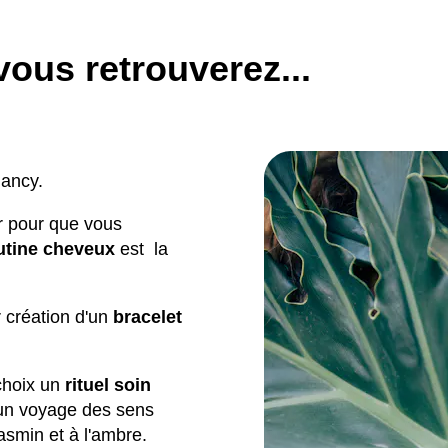
ous retrouverez...
ancy.
r pour que vous
utine cheveux
est la
 création d'un
bracelet
choix un
rituel soin
 un voyage des sens
smin et à l'ambre.