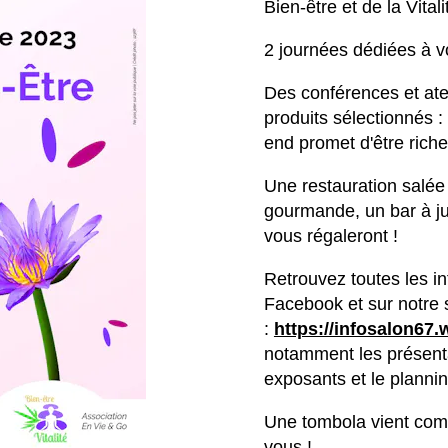
Bien-être et de la Vital
2 journées dédiées à vo
Des conférences et ate
produits sélectionnés :
end promet d'être riche 
Une restauration salée 
gourmande, un bar à jus
vous régaleront !
Retrouvez toutes les i
Facebook et sur notre s
:
https://infosalon67.
notamment les présent
exposants et le planni
Une tombola vient comp
vous !