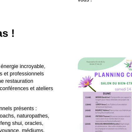
s !
 énergie incroyable,
 et professionnels
e restauration
onférences et ateliers
nels présents :
 coachs, naturopathes,
feng shui, oracles,
, voyance, médiums,