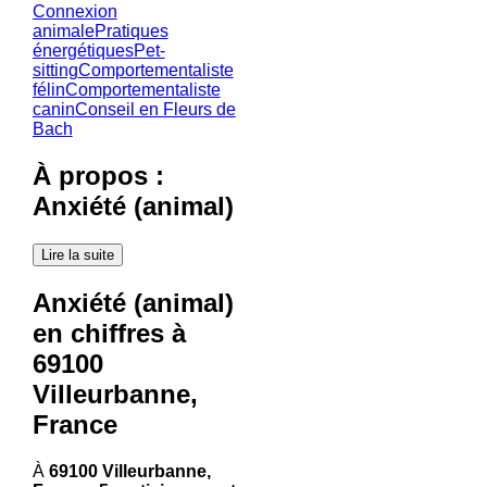
Connexion
animale
Pratiques
énergétiques
Pet-
sitting
Comportementaliste
félin
Comportementaliste
canin
Conseil en Fleurs de
Bach
À propos :
Anxiété (animal)
Lire la suite
Anxiété (animal)
en chiffres à
69100
Villeurbanne,
France
À
69100 Villeurbanne,