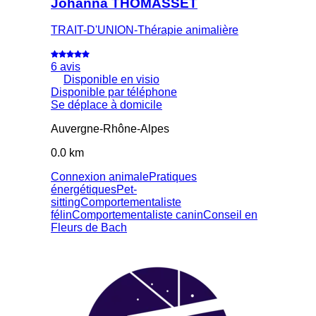
Johanna THOMASSET
TRAIT-D'UNION-Thérapie animalière
6 avis
Disponible en visio
Disponible par téléphone
Se déplace à domicile
Auvergne-Rhône-Alpes
0.0 km
Connexion animale
Pratiques
énergétiques
Pet-
sitting
Comportementaliste
félin
Comportementaliste canin
Conseil en
Fleurs de Bach