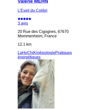
Valérie MEHN
L'Eveil du Colibri
3 avis
20 Rue des Cigognes, 67670
Mommenheim, France
12.1 km
LaHoChi
Kinésiologie
Pratiques
énergétiques