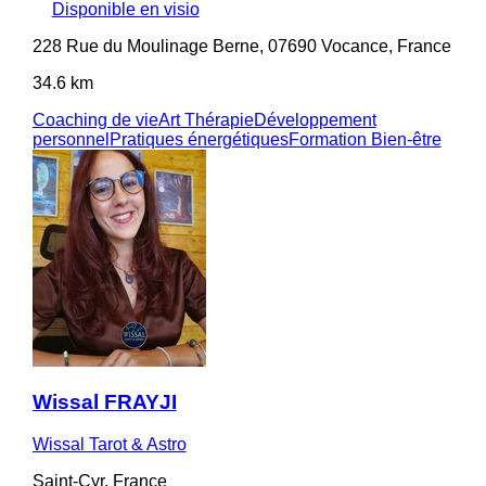
Disponible en visio
228 Rue du Moulinage Berne, 07690 Vocance, France
34.6 km
Coaching de vie
Art Thérapie
Développement
personnel
Pratiques énergétiques
Formation Bien-être
Wissal FRAYJI
Wissal Tarot & Astro
Saint-Cyr, France