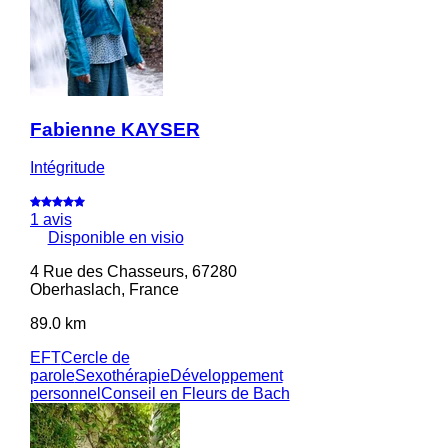
Fabienne KAYSER
Intégritude
1 avis
Disponible en visio
4 Rue des Chasseurs, 67280
Oberhaslach, France
89.0 km
EFT
Cercle de
parole
Sexothérapie
Développement
personnel
Conseil en Fleurs de Bach