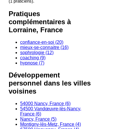
(1 praticiens).
Pratiques
complémentaires à
Lorraine, France
confiance-en-soi (20)
mieux-se-connaitre (16)
sophrologie (12)
coaching (9)
hypnose (7)
Développement
personnel dans les villes
voisines
54000 Nancy, France (6)
54500 Vandœuvre-lès-Nancy,
France (6)
Nancy, France (5)
Montigny-lès-Metz, France (4)