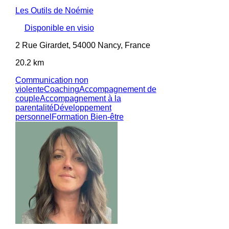
Les Outils de Noémie
Disponible en visio
2 Rue Girardet, 54000 Nancy, France
20.2 km
Communication non
violente
Coaching
Accompagnement de
couple
Accompagnement à la
parentalité
Développement
personnel
Formation Bien-être