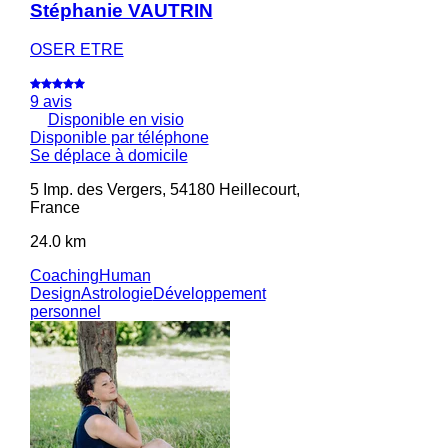
Stéphanie VAUTRIN
OSER ETRE
9 avis
Disponible en visio
Disponible par téléphone
Se déplace à domicile
5 Imp. des Vergers, 54180 Heillecourt,
France
24.0 km
Coaching
Human
Design
Astrologie
Développement
personnel