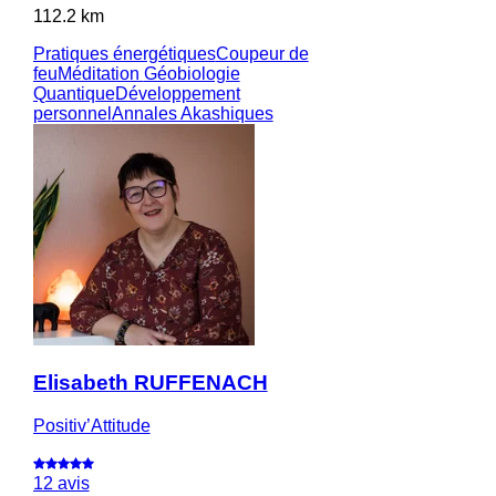
112.2 km
Pratiques énergétiques
Coupeur de
feu
Méditation
Géobiologie
Quantique
Développement
personnel
Annales Akashiques
Elisabeth RUFFENACH
Positiv’Attitude
12 avis