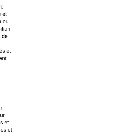
re
 et
n ou
ition
t de
és et
ent
un
eur
s et
ues et