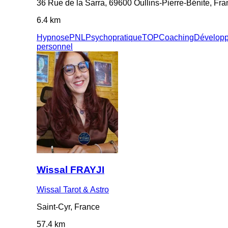
36 Rue de la Sarra, 69600 Oullins-Pierre-Bénite, Fr
6.4 km
Hypnose
PNL
Psychopratique
TOP
Coaching
Dévelop
personnel
Wissal FRAYJI
Wissal Tarot & Astro
Saint-Cyr, France
57.4 km