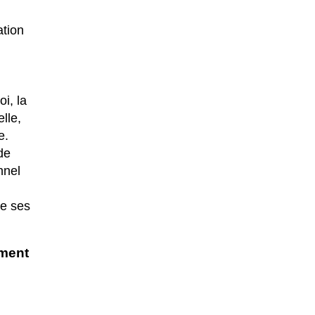
ation
i, la
elle,
e.
de
nnel
de ses
ment