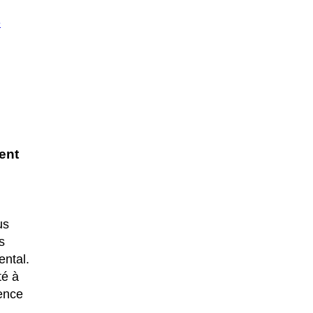
e
ent
us
s
ental.
té à
gence