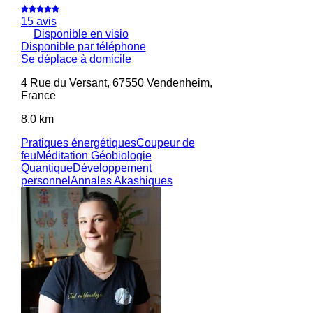
15 avis
Disponible en visio
Disponible par téléphone
Se déplace à domicile
4 Rue du Versant, 67550 Vendenheim,
France
8.0 km
Pratiques énergétiques
Coupeur de
feu
Méditation
Géobiologie
Quantique
Développement
personnel
Annales Akashiques