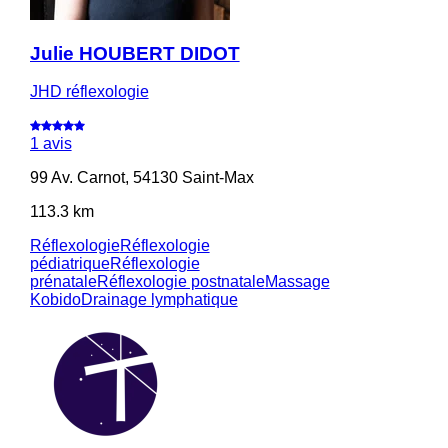
Julie HOUBERT DIDOT
JHD réflexologie
1 avis
99 Av. Carnot, 54130 Saint-Max
113.3 km
Réflexologie
Réflexologie
pédiatrique
Réflexologie
prénatale
Réflexologie postnatale
Massage
Kobido
Drainage lymphatique