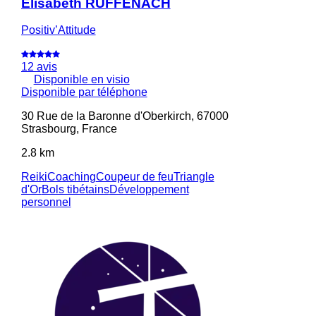
Elisabeth RUFFENACH
Positiv’Attitude
12 avis
Disponible en visio
Disponible par téléphone
30 Rue de la Baronne d'Oberkirch, 67000
Strasbourg, France
2.8 km
Reiki
Coaching
Coupeur de feu
Triangle
d'Or
Bols tibétains
Développement
personnel