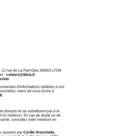
 : 12 rue de La Part-Dieu 69003 LYON
er :
contact@tibria.fr
ssion
demandes d'informations relatives à vos
onnelles, merci de nous écrire à
fr
.
s douces ne se substituent pas à la
 d’un médecin. En cas de doute ou de
santé, consultez votre médecin en
ec passion par
Cyrille Grossholtz.