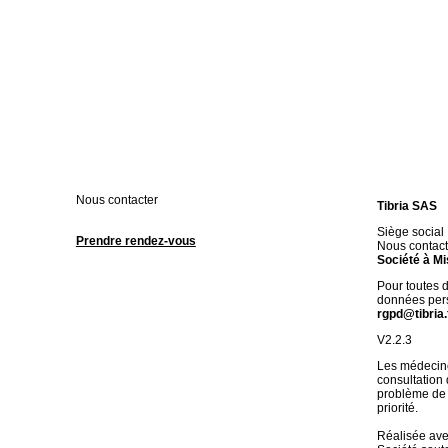
Nous contacter
Tibria SAS
Siège social
Prendre rendez-vous
Nous contact
Société à Mi
Pour toutes 
données pers
rgpd@tibria.
V2.2.3
Les médecine
consultation
problème de 
priorité.
Réalisée av