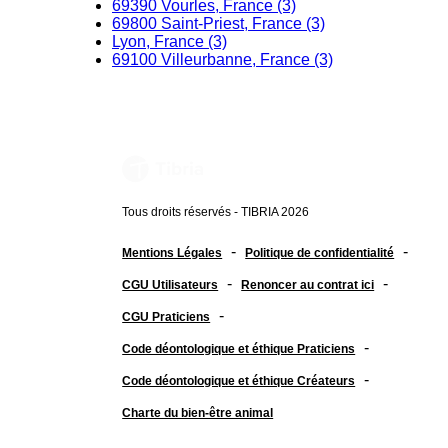
69390 Vourles, France (3)
69800 Saint-Priest, France (3)
Lyon, France (3)
69100 Villeurbanne, France (3)
Tous droits réservés - TIBRIA 2026
-
-
Mentions Légales
Politique de confidentialité
-
-
CGU Utilisateurs
Renoncer au contrat ici
-
CGU Praticiens
-
Code déontologique et éthique Praticiens
-
Code déontologique et éthique Créateurs
Charte du bien-être animal