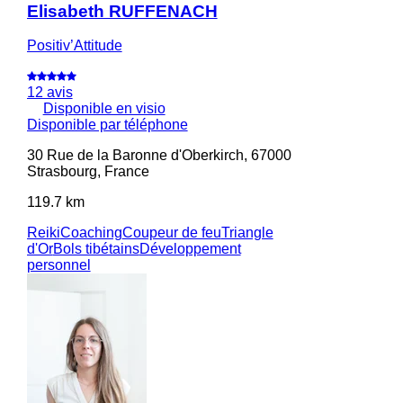
Elisabeth RUFFENACH
Positiv’Attitude
12 avis
Disponible en visio
Disponible par téléphone
30 Rue de la Baronne d'Oberkirch, 67000
Strasbourg, France
119.7 km
Reiki
Coaching
Coupeur de feu
Triangle
d'Or
Bols tibétains
Développement
personnel