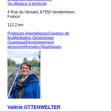
Se déplace à domicile
4 Rue du Versant, 67550 Vendenheim,
France
112.2 km
Pratiques énergétiques
Coupeur de
feu
Méditation
Géobiologie
Quantique
Développement
personnel
Annales Akashiques
Valérie OTTENWELTER