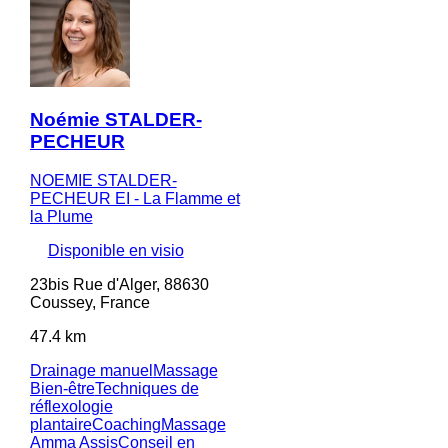
Noémie STALDER-
PECHEUR
NOEMIE STALDER-
PECHEUR EI - La Flamme et
la Plume
Disponible en visio
23bis Rue d'Alger, 88630
Coussey, France
47.4 km
Drainage manuel
Massage
Bien-être
Techniques de
réflexologie
plantaire
Coaching
Massage
Amma Assis
Conseil en