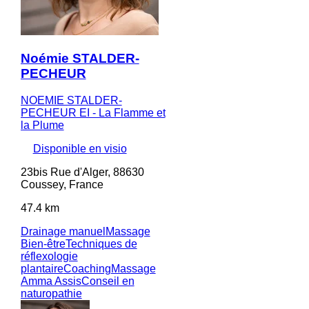
Noémie STALDER-
PECHEUR
NOEMIE STALDER-
PECHEUR EI - La Flamme et
la Plume
Disponible en visio
23bis Rue d'Alger, 88630
Coussey, France
47.4 km
Drainage manuel
Massage
Bien-être
Techniques de
réflexologie
plantaire
Coaching
Massage
Amma Assis
Conseil en
naturopathie