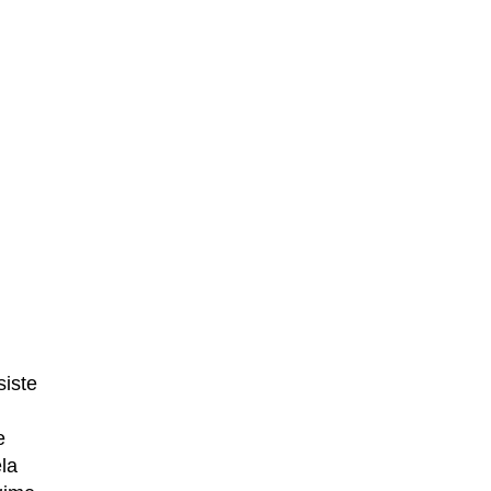
siste
e
la