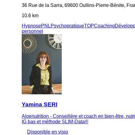
36 Rue de la Sarra, 69600 Oullins-Pierre-Bénite, Fr
10.6 km
Hypnose
PNL
Psychopratique
TOP
Coaching
Dévelop
personnel
Yamina SERI
Aloenutrition - Conseillère et coach en bien-être, nutr
IG bas et méthode SLIM-Data®
Disponible en visio