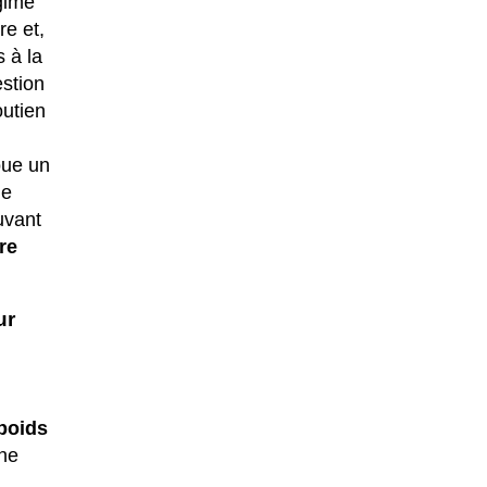
gime
re et,
 à la
estion
outien
oue un
de
uvant
re
ur
 poids
ne