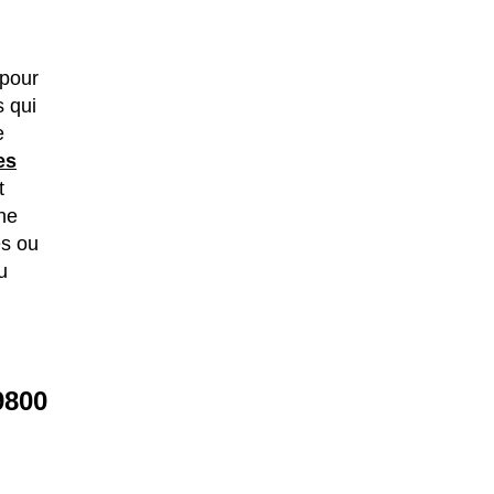
pour
s qui
e
es
t
une
es ou
u
9800