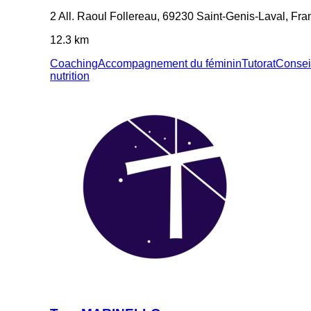
2 All. Raoul Follereau, 69230 Saint-Genis-Laval, Fra
12.3 km
Coaching
Accompagnement du féminin
Tutorat
Consei
nutrition