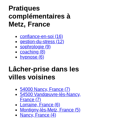
Pratiques
complémentaires à
Metz, France
confiance-en-soi (16)
gestion-du-stress (12)
sophrologie (9)
coaching (8)
hypnose (6)
Lâcher-prise dans les
villes voisines
54000 Nancy, France (7)
54500 Vandœuvre-lès-Nancy,
France (7)
Lorraine, France (6)
Montigny-lès-Metz, France (5)
Nancy, France (4)