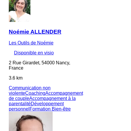
Noémie ALLENDER
Les Outils de Noémie
Disponible en visio
2 Rue Girardet, 54000 Nancy,
France
3.6 km
Communication non
violente
Coaching
Accompagnement
de couple
Accompagnement à la
parentalité
Développement
personnel
Formation Bien-être