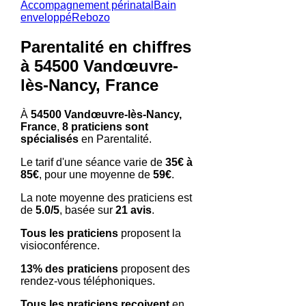
Accompagnement périnatal
Bain
enveloppé
Rebozo
Parentalité en chiffres
à 54500 Vandœuvre-
lès-Nancy, France
À
54500 Vandœuvre-lès-Nancy,
France
,
8 praticiens sont
spécialisés
en Parentalité.
Le tarif d'une séance varie de
35€ à
85€
, pour une moyenne de
59€
.
La note moyenne des praticiens est
de
5.0/5
, basée sur
21 avis
.
Tous les praticiens
proposent la
visioconférence.
13% des praticiens
proposent des
rendez-vous téléphoniques.
Tous les praticiens reçoivent
en