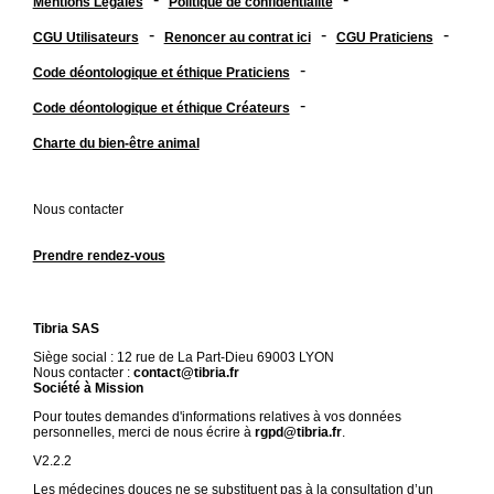
Mentions Légales
Politique de confidentialité
-
-
-
CGU Utilisateurs
Renoncer au contrat ici
CGU Praticiens
-
Code déontologique et éthique Praticiens
-
Code déontologique et éthique Créateurs
Charte du bien-être animal
Nous contacter
Prendre rendez-vous
Tibria SAS
Siège social : 12 rue de La Part-Dieu 69003 LYON
Nous contacter :
contact@tibria.fr
Société à Mission
Pour toutes demandes d'informations relatives à vos données
personnelles, merci de nous écrire à
rgpd@tibria.fr
.
V2.2.2
Les médecines douces ne se substituent pas à la consultation d’un