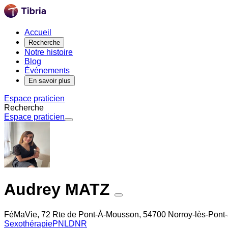
Accueil
Recherche
Notre histoire
Blog
Événements
En savoir plus
Espace praticien
Recherche
Espace praticien
Audrey MATZ
FéMaVie, 72 Rte de Pont-À-Mousson, 54700 Norroy-lès-Pont
Sexothérapie
PNL
DNR