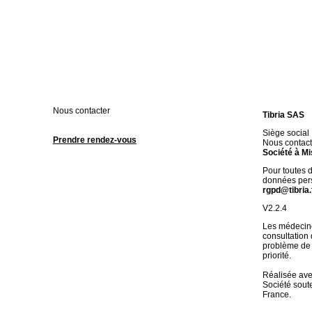
Nous contacter
Tibria SAS
Siège social
Prendre rendez-vous
Nous contact
Société à Mi
Pour toutes 
données pers
rgpd@tibria.
V2.2.4
Les médecine
consultation
problème de 
priorité.
Réalisée av
Société soute
France.