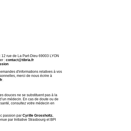
 : 12 rue de La Part-Dieu 69003 LYON
er :
contact@tibria.fr
ssion
demandes d'informations relatives à vos
onnelles, merci de nous écrire à
fr
.
s douces ne se substituent pas à la
 d’un médecin. En cas de doute ou de
santé, consultez votre médecin en
ec passion par
Cyrille Grossholtz.
nue par Initiative Strasbourg et BPI