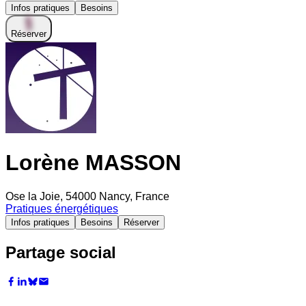
Infos pratiques
Besoins
Réserver
Lorène MASSON
Ose la Joie, 54000 Nancy, France
Pratiques énergétiques
Infos pratiques
Besoins
Réserver
Partage social